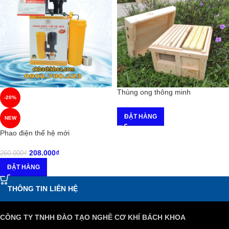
Thùng ong thông minh
-20%
ĐẶT HÀNG
NEW
Phao điện thế hệ mới
208.000
₫
260.000
₫
ĐẶT HÀNG
THÔNG TIN LIÊN HỆ
CÔNG TY TNHH ĐÀO TẠO NGHỀ CƠ KHÍ BÁCH KHOA