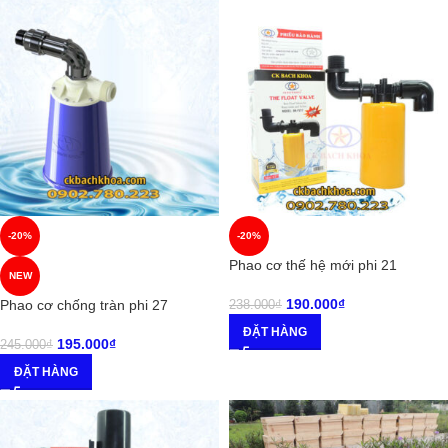
-20%
-20%
Phao cơ thế hệ mới phi 21
NEW
190.000
₫
Phao cơ chống tràn phi 27
238.000
₫
ĐẶT HÀNG
195.000
₫
245.000
₫
ĐẶT HÀNG