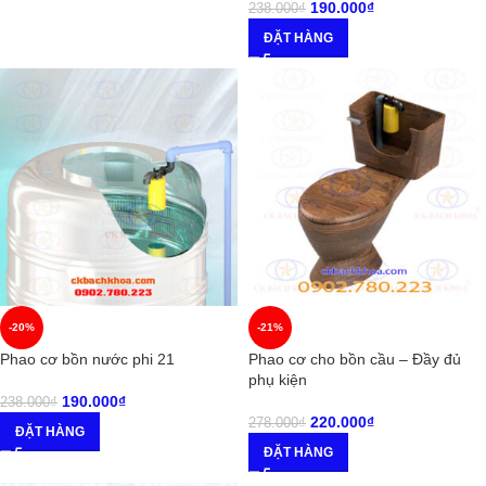
190.000
₫
238.000
₫
ĐẶT HÀNG
-20%
-21%
Phao cơ bồn nước phi 21
Phao cơ cho bồn cầu – Đầy đủ
phụ kiện
190.000
₫
238.000
₫
220.000
₫
278.000
₫
ĐẶT HÀNG
ĐẶT HÀNG