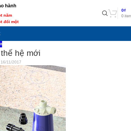
ảo hành
0
₫
t năm
0
ite
t đổi một
Ệ
ỚI
thế hệ mới
 16/11/2017