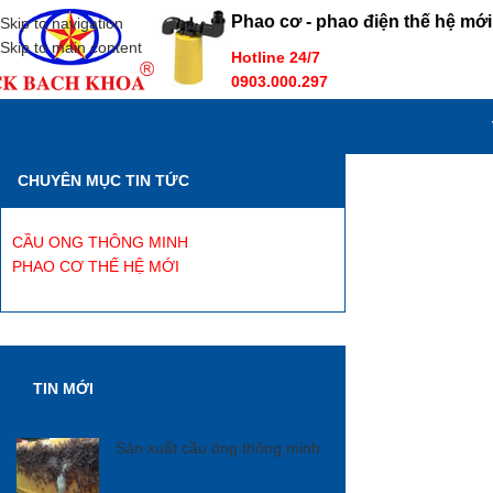
Phao cơ - phao điện thế hệ mới
Skip to navigation
Skip to main content
Hotline 24/7
0903.000.297
CHUYÊN MỤC TIN TỨC
CẦU ONG THÔNG MINH
PHAO CƠ THẾ HỆ MỚI
TIN MỚI
Sản xuất cầu ông thông minh