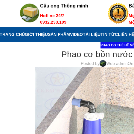
Cầu ong Thông minh
B
Hotline 24/7
Mộ
0932.233.109
Mộ
TRANG CHỦ
GIỚI THIỆU
SẢN PHẨM
VIDEO
TÀI LIỆU
TIN TỨC
LIÊN H
PHAO CƠ THẾ HỆ M
Phao cơ bồn nước 
Posted by
Web admin
On