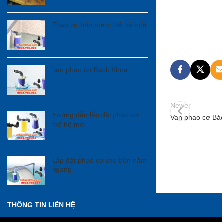
Phao cơ bồn nước thế hệ mới
Van phao cơ Bách Khoa
Newer
Hướng dẫn lắp đặt phao cơ
Van phao cơ Bá
thế hệ mới
Lắp đặt phao cơ cho bồn nằm
ngang
THÔNG TIN LIÊN HỆ