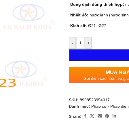
Dung dịch dùng thích hợp:
n
Nhiệt độ:
nước lạnh (nước sinh
Kích cỡ:
Ø21- Ø27
-
+
MUA NG
Gọi điện xác nhận và gia
SKU:
8938523954017
Danh mục:
Phao cơ - Phao điện
Share: