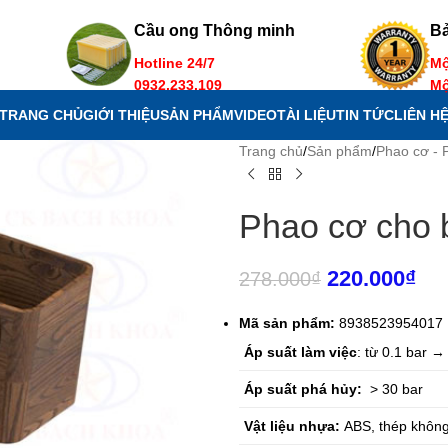
Cầu ong Thông minh
B
Hotline 24/7
Mộ
0932.233.109
Mộ
TRANG CHỦ
GIỚI THIỆU
SẢN PHẨM
VIDEO
TÀI LIỆU
TIN TỨC
LIÊN H
Trang chủ
/
Sản phẩm
/
Phao cơ - 
Phao cơ cho 
220.000
₫
278.000
₫
Mã sản phẩm:
8938523954017
Áp suất làm việc
: từ 0.1 bar →
Áp suất phá hủy:
> 30 bar
Vật liệu nhựa:
ABS, thép không