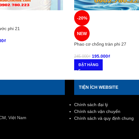
-20%
ước phi 21
NEW
00
₫
Phao cơ chống tràn phi 27
195.000
₫
245.000
₫
ĐẶT HÀNG
TIỆN ÍCH WEBSITE
Chính sách đại lý
Chính sách vận chuyển
HCM, Việt Nam
Chính sách và quy định chung