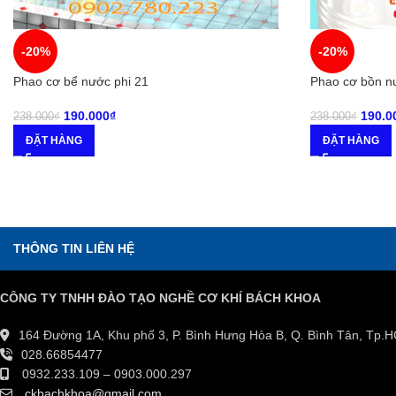
-20%
-20%
Phao cơ bể nước phi 21
Phao cơ bồn n
190.000
₫
190.0
238.000
₫
238.000
₫
ĐẶT HÀNG
ĐẶT HÀNG
THÔNG TIN LIÊN HỆ
CÔNG TY TNHH ĐÀO TẠO NGHỀ CƠ KHÍ BÁCH KHOA
164 Đường 1A, Khu phố 3, P. Bình Hưng Hòa B, Q. Bình Tân, Tp.
028.66854477
0932.233.109 – 0903.000.297
ckbachkhoa@gmail.com