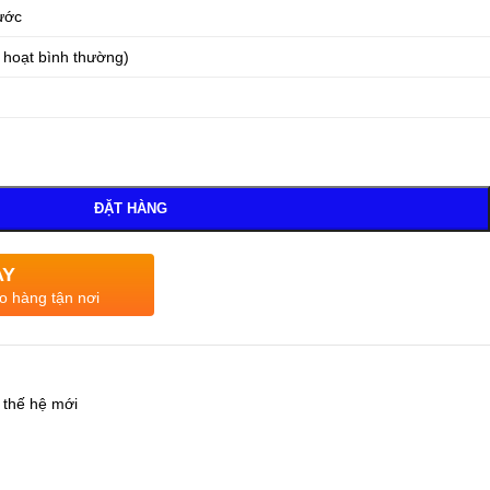
ước
 hoạt bình thường)
ĐẶT HÀNG
AY
o hàng tận nơi
 thế hệ mới