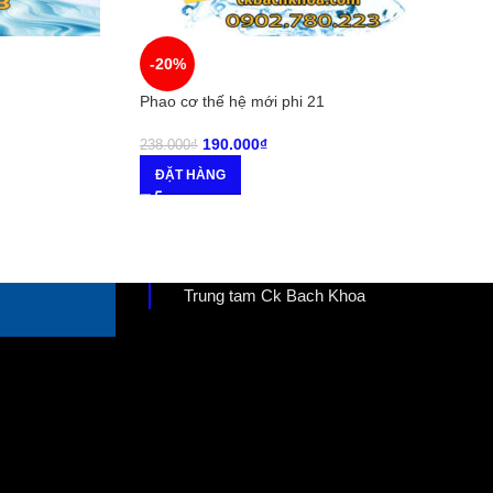
-20%
Phao cơ thế hệ mới phi 21
190.000
₫
238.000
₫
ĐẶT HÀNG
Trung tam Ck Bach Khoa