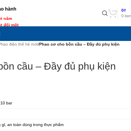
ảo hành
0
₫
0
ite
t năm
t đổi một
Ệ
Phao điện thế hệ mới
/
Phao cơ cho bồn cầu – Đầy đủ phụ kiện
bồn cầu – Đầy đủ phụ kiện
 10 bar
 gỉ, an toàn dùng trong thực phẩm